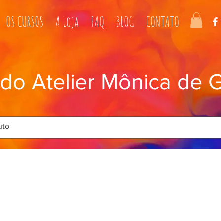
OS CURSOS
A Loja
FAQ
BLOG
CONTATO
 do Atelier Mônica de 