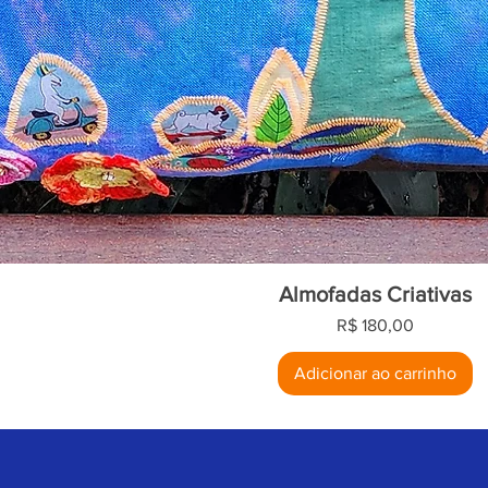
Almofadas Criativas
Preço
R$ 180,00
Adicionar ao carrinho