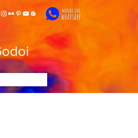
mande um
whatsapp
Godoi