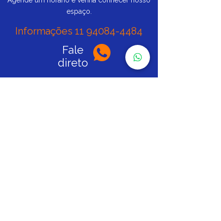
espaço.
Informações
11 94084-4484
Fale
direto
Siga nas redes