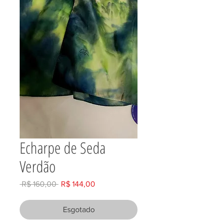
Echarpe de Seda
Verdão
Preço
Preço
 R$ 160,00 
R$ 144,00
normal
promocional
Esgotado