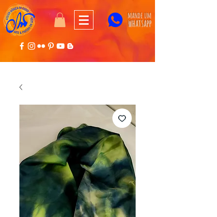
mande um
whatsapp