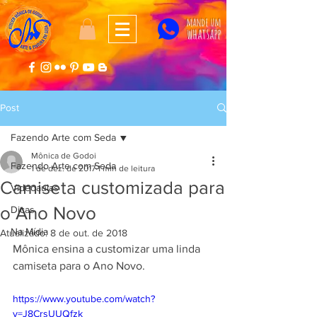
mande um
whatsapp
Post
Fazendo Arte com Seda
Mônica de Godoi
Fazendo Arte com Seda
1 de dez. de 2017
1 min de leitura
Camiseta customizada para
Videoaulas
o Ano Novo
Dicas
Na Mídia
Atualizado:
8 de out. de 2018
Mônica ensina a customizar uma linda 
camiseta para o Ano Novo.
https://www.youtube.com/watch?
v=J8CrsUUQfzk