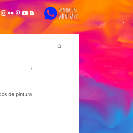
mande um
whatsapp
os de pintura 