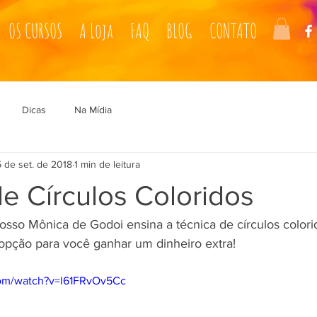
OS CURSOS
A Loja
FAQ
BLOG
CONTATO
Dicas
Na Mídia
 de set. de 2018
1 min de leitura
e Círculos Coloridos
so Mônica de Godoi ensina a técnica de círculos colorid
pção para você ganhar um dinheiro extra! 
com/watch?v=l61FRvOv5Cc