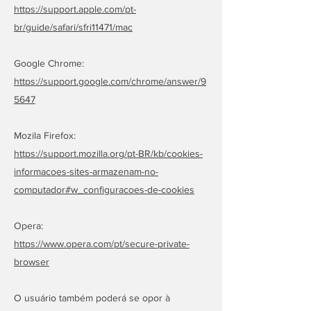
https://support.apple.com/pt-
br/guide/safari/sfri11471/mac
Google Chrome:
https://support.google.com/chrome/answer/9
5647
Mozila Firefox:
https://support.mozilla.org/pt-BR/kb/cookies-
informacoes-sites-armazenam-no-
computador#w_configuracoes-de-cookies
Opera:
https://www.opera.com/pt/secure-private-
browser
O usuário também poderá se opor à