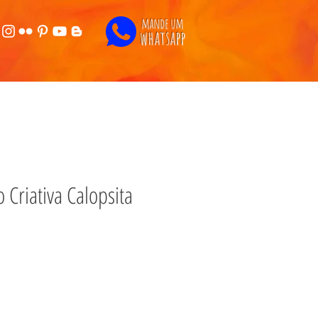
mande um
whatsapp
o Criativa Calopsita