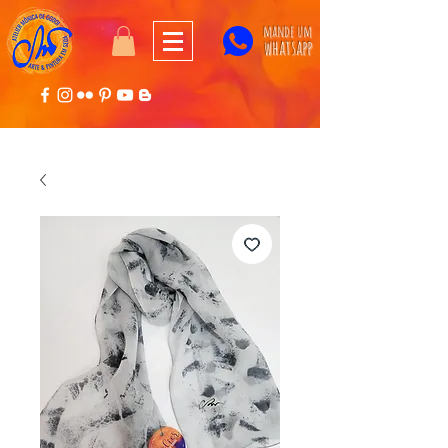
mande um
whatsapp