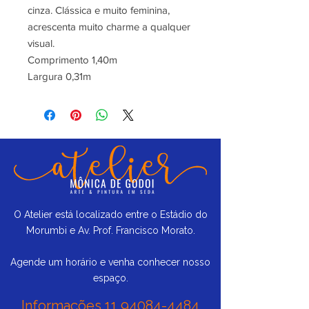
cinza. Clássica e muito feminina,
acrescenta muito charme a qualquer
visual.
Comprimento 1,40m
Largura 0,31m
O Atelier está localizado entre o Estádio do
Morumbi e Av. Prof. Francisco Morato.
Agende um horário e venha conhecer nosso
espaço.
Informações
11 94084-4484