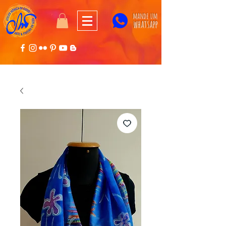
mande um
whatsapp