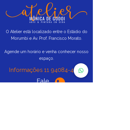
O Atelier está localizado entre o Estádio do
Morumbi e Av. Prof. Francisco Morato.
Agende um horário e venha conhecer nosso
espaço.
Informações
11 94084-4484
Fale
direto
Siga nas redes