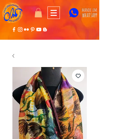
mande um
whatsapp