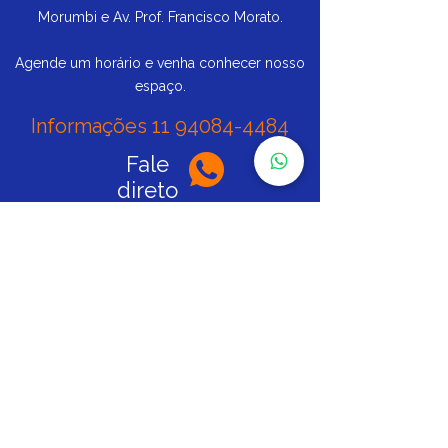
Morumbi e Av. Prof. Francisco Morato.
Agende um horário e venha conhecer nosso
espaço.
Informações
11 94084-4484
Fale
direto
Siga nas redes